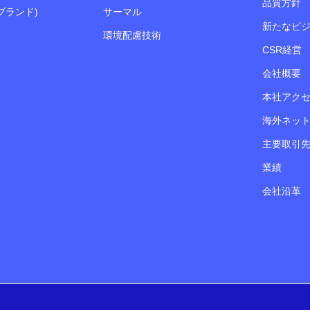
品質方針
社ブランド)
サーマル
新たなビ
環境配慮技術
CSR経営
会社概要
本社アク
海外ネッ
主要取引
業績
会社沿革