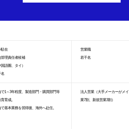
外駐在
営業職
地管理責任者候補
若干名
中国語圏、タイ）
干名
内で1～3年程度、製造部門・購買部門等
法人営業（大手メーカーがメイ
教育育成。
業7割、新規営業3割）
内で基本業務を習得後、海外へ赴任。