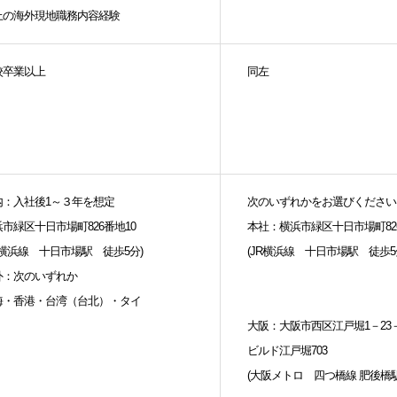
上の海外現地職務内容経験
校卒業以上
同左
内：入社後1～３年を想定
次のいずれかをお選びください
浜市緑区十日市場町826番地10
本社：横浜市緑区十日市場町82
R横浜線 十日市場駅 徒歩5分)
(JR横浜線 十日市場駅 徒歩5
外：次のいずれか
海・香港・台湾（台北）・タイ
大阪：大阪市西区江戸堀1－23
ビルド江戸堀703
(大阪メトロ 四つ橋線 肥後橋