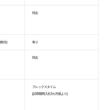
同左
相当)
有り
同左
フレックスタイム
(試用期間入社3カ月後より)