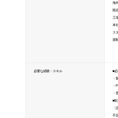
海
既
工場
本
ス
渡
必要な経験・スキル
■
・
・P
・
■
・
不