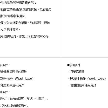
外現地職務(管理職業務)内容：
存顧客営業/折衝/新規顧客開拓・既存協力
折衝/管理/新規開拓
社及び各海外拠点折衝・納期管理・現地
タッフ管理業務・
航者(国内社員・客先工場監査等)対応等
必須要件
■必須要件
製造業務管理等の経験
・営業職経験
C基本操作（Word、Excel）
・PC基本操作（Word、Excel）
普通自動車運転免許
・普通自動車運転免許
歓迎要件
語学力：有れば尚可（英語・中国語）。
足であれば研修受講可。