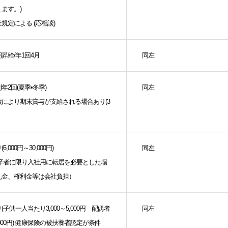
ます。)
規定による (応相談)
昇給/年1回4月
同左
年2回(夏季•冬季)
同左
績により期末賞与が支給される場合あり(3
6,000円～30,000円)
同左
新卒者に限り入社用に転居を必要とした場
礼金、権利金等は会社負担）
(子供一人当たり3,000～5,000円 配偶者
同左
,000円) 健康保険の被扶養者認定が条件