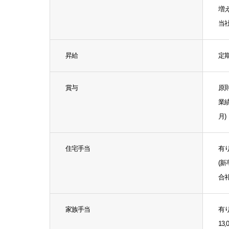
増え
当社
昇給
定期
賞与
原則
業
月)
住宅手当
有り(
(
合
家族手当
有り
13