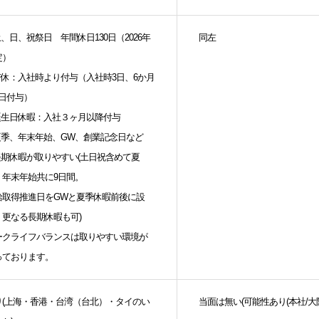
土、日、祝祭日 年間休日130日（2026年
同左
定）
︎有休：入社時より付与（入社時3日、6か月
7日付与）
︎誕生日休暇：入社３ヶ月以降付与
︎夏季、年末年始、GW、創業記念日など
︎長期休暇が取りやすい(土日祝含めて夏
・年末年始共に9日間。
給取得推進日をGWと夏季休暇前後に設
、更なる長期休暇も可)
ークライフバランスは取りやすい環境が
っております。
り(上海・香港・台湾（台北）・タイのい
当面は無い(可能性あり(本社/大阪