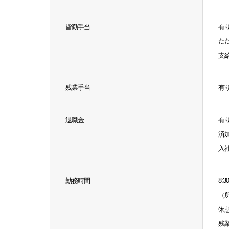
皆勤手当
有り
た
支
残業手当
有
退職金
有
済加
入
勤務時間
8:3
（
休憩
残