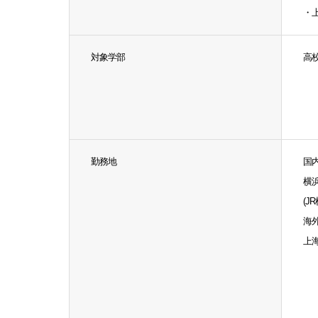
・
対象学部
高
勤務地
国
横
(J
海
上