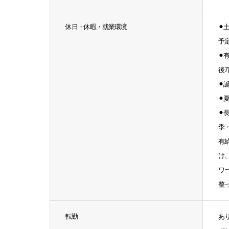
休日・休暇・就業環境
⚫︎
予
⚫
後
⚫
⚫
⚫
季
有
け
ワ
整
転勤
あ