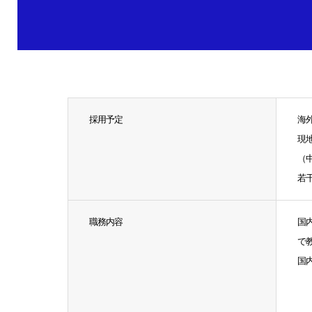
採用予定
海
現
（
若
職務内容
国
で
国