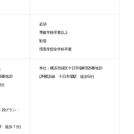
必須
専修学校卒業以上
歓迎
理系学部全学科卒業
。
本社：横浜市緑区十日市場町826番地10
6番地10
(JR横浜線 十日市場駅 徒歩5分)
分)
－19グラン・
駅 徒歩７分)