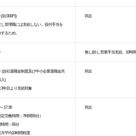
(10,000円)
同左
だし管理職には支給しない。役付手当を
給するため。
り
無し(但し営業手当支給。10時間
り (自社退職金制度及び中小企業退職金共
同左
入)
社3年目より支給対象
0～17:30
同左
所定労働時間：7時間55分）
時間：65分
業月平均10時間程度