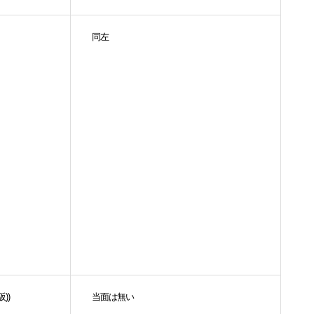
同左
))
当面は無い