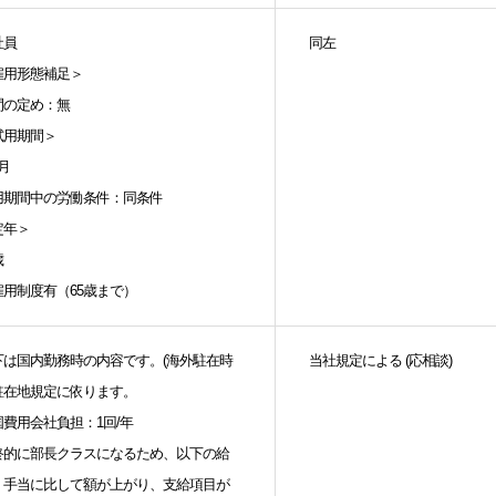
社員
同左
雇用形態補足＞
間の定め：無
試用期間＞
月
用期間中の労働条件：同条件
定年＞
歳
雇用制度有（65歳まで）
下は国内勤務時の内容です。(海外駐在時
当社規定による (応相談)
駐在地規定に依ります。
国費用会社負担：1回/年
終的に部長クラスになるため、以下の給
・手当に比して額が上がり、支給項目が