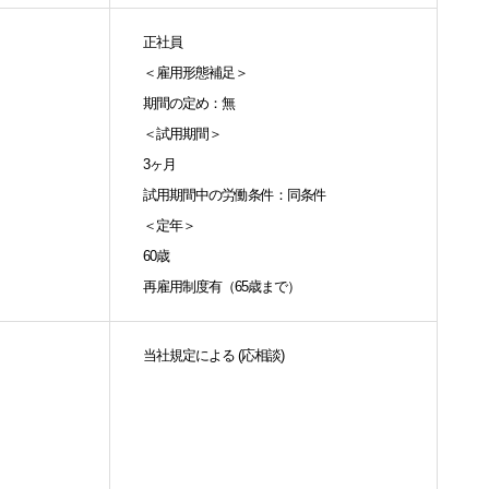
正社員
＜雇用形態補足＞
期間の定め：無
＜試用期間＞
3ヶ月
試用期間中の労働条件：同条件
＜定年＞
60歳
再雇用制度有（65歳まで）
当社規定による (応相談)