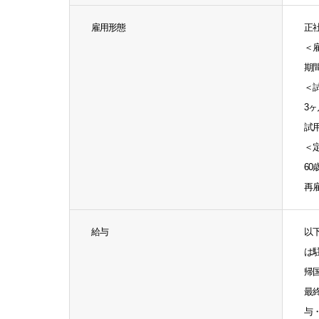
雇用形態
正
＜
期
＜
3ヶ
試
＜
60
再
給与
以
は
帰
最
与